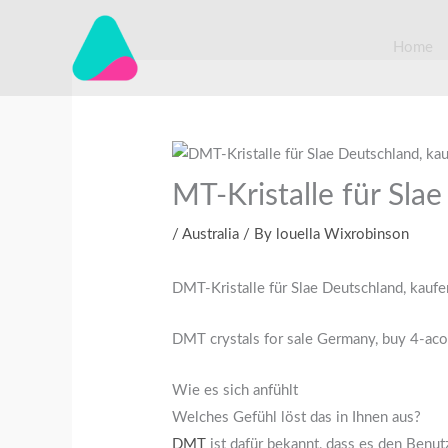
Skip
to
Home
content
MT-Kristalle für Sla
/
Australia
/ By
louella Wixrobinson
DMT-Kristalle für Slae Deutschland, kaufe
DMT crystals for sale Germany, buy 4-aco
Wie es sich anfühlt
Welches Gefühl löst das in Ihnen aus?
DMT
ist dafür bekannt, dass es den Benut