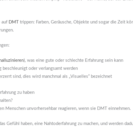
e auf
DMT
trippen: Farben, Geräusche, Objekte und sogar die Zeit k
rungen.
ngen:
halluzinieren
), was eine gute oder schlechte Erfahrung sein kann
g beschleunigt oder verlangsamt werden
rzerrt sind, dies wird manchmal als „Visuelles“ bezeichnet
Erfahrung zu haben
halten?
nen Menschen unvorhersehbar reagieren, wenn sie DMT einnehmen.
 das Gefühl haben, eine Nahtoderfahrung zu machen, und werden dadur