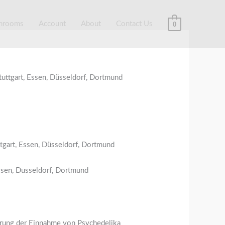
hrooms
Account
About
Contact Us
0
ttgart, Essen, Düsseldorf, Dortmund
Essen, Dusseldorf, Dortmund
fahrung der Einnahme von Psychedelika