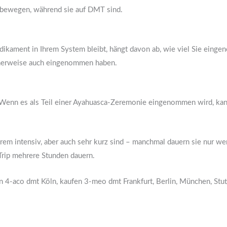
ht bewegen, während sie auf DMT sind.
ikament in Ihrem System bleibt, hängt davon ab, wie viel Sie eing
herweise auch eingenommen haben.
Wenn es als Teil einer Ayahuasca-Zeremonie eingenommen wird, kann 
trem intensiv, aber auch sehr kurz sind – manchmal dauern sie nur we
ip mehrere Stunden dauern.
n 4-aco dmt Köln, kaufen 3-meo dmt Frankfurt, Berlin, München, Stu