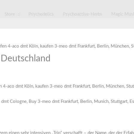
Store
Psychedelics
Psychoactive-Herbs
Magic Mus
e Deutschland
n 4-aco dmt Köln, kaufen 3-meo dmt Frankfurt, Berlin, München, Stu
 dmt Cologne, Buy 3-meo dmt Frankfurt, Berlin, Munich, Stuttgart, 
zern einen sehr intensiven „Trip“ verschafft – der Name, der der Er